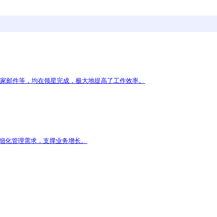
量数据。以往，健合集团需要在多个电商平台之间汇总各方面数据
台数据无缝对接，加速数字化转型进程。
n、TikTok Shop、Shopify等平台的销售、库存、
壁垒，高效开展全球化管理。
稳定集成千万级别的订单数据，同时保证数据精准度，使整体电
的销售、供应链、财务等数据，并自动推送至Oracle NetS
字化转型。未来，领星将以更强大的数字化系统和更优质的服
站授权，任何人不得复制转载、或以其他方式使用本网站的内