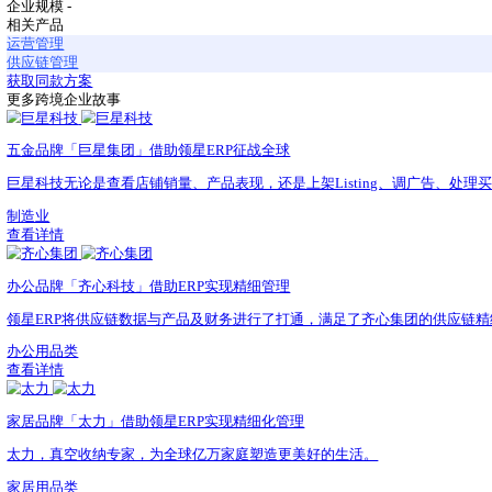
作为大健康领域的领军企业，健合集团需每日处理千万级订单
无法满足精细化运营需求。
面对这一挑战，健合集团选择借助领星能力实现自研系统与平
借助领星的全平台API接口，健合集团可高效整合其在Amazo
国、英国、意大利、泰国等多个跨国团队数据，以此打破数据
通过领星的数据处理能力，健合集团能够在24小时内高效、
千万级数据。在领星的助力下，健合集团实时整合其全球电商平台
合规。
健合集团借助领星打破数据壁垒、提升数据流转效率，实现数
声明：文中部分素材来源于网络，如有侵权联系删除。未经本
企业名称
健合
行业
健康类