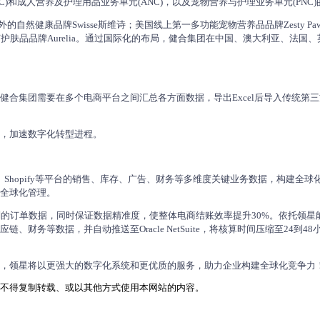
7日于香港交易所主板上市（股票代码：01112）。健合集团以
业务单元(BNC)和成人营养及护理用品业务单元(ANC)，以及
合生元；源自海外的自然健康品牌Swisse斯维诗；美国线上第一多功
GOÛT，高端益生菌护肤品品牌Aurelia。通过国际化的布局