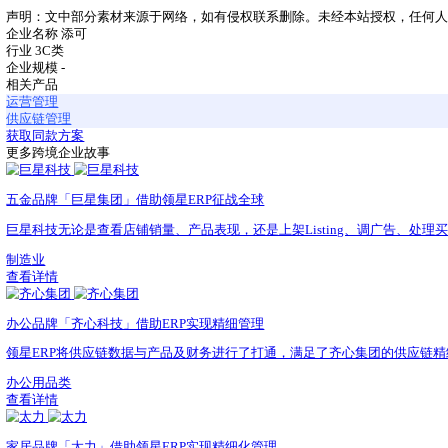
智能家电品牌「添可」用领星提升业务效益
TINECO添可倡导“生活白科技 居家小确幸”，以“以智能
3C类
“以智能科技创造梦想生活。”
公司介绍
在TINECO添可创始人钱东奇的带领下，TINECO公司
能家居清洁类电器领域不断探索升级。
与此同时，添可将智能生活电器延伸至个人护理、烹饪料理和
目前，TINECO添可的销售网络已覆盖全球，国内各大家
声明：文中部分素材来源于网络，如有侵权联系删除。未经本
企业名称
添可
行业
3C类
企业规模
-
相关产品