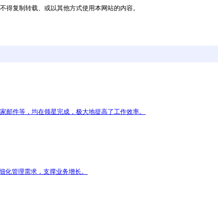
科技创造梦想生活”为品牌使命，致力于以科技为核心，创造无限
历经三次转型：从外贸到实业；从代工到技术研发；从贴牌到品牌
健康生活品类，发明智能吹风机、智能眼部美容仪、智能美发
电百货商场、电商平台，以及国际市场的美国、日本、加拿大等都
站授权，任何人不得复制转载、或以其他方式使用本网站的内