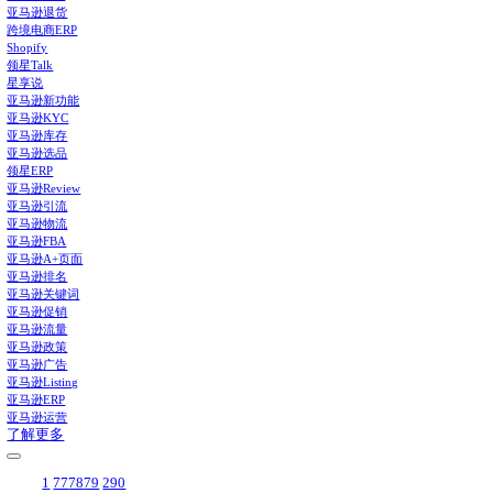
领星ERP-亚马逊店铺管理系统
亚马逊仓储费在哪看？在这里
功能推荐
补货建议
打通供应链全流程，智能提供建议，告别库存积压与断货
广告管理和报告
统一管理所有类型广告，整合提供多维广告报告