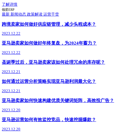
9月17日，领星ERP凭借卓越的产品能力与市场口碑，荣获Buy with Prime 
球合作伙伴奖）。此次获奖，体现了亚马逊评审团对领星ERP
了解详情
亚马逊政策
最新
03.10
新手/老卖家必看：跨境电商ERP怎么选？领星适配
跨境电商ERP怎么选？领星ERP适配全阶段需求，支持40
期，70万+跨境企业选择，助你运营效率翻倍，成本可控，稳
了解详情
领星ERP
最新
01.27
领星ERP正式成为首批沃尔玛全球电商CPN
沃尔玛全球电商生态合作伙伴服务网络CPN正式上线，领星