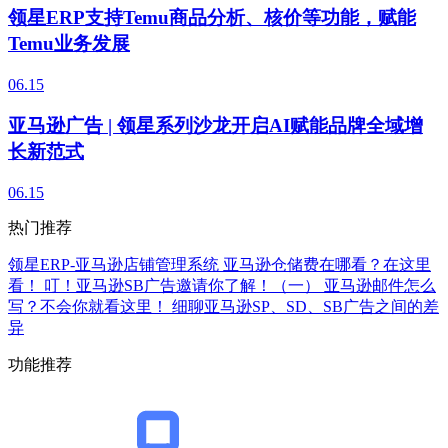
领星ERP支持Temu商品分析、核价等功能，赋能
Temu业务发展
06.15
亚马逊广告 | 领星系列沙龙开启AI赋能品牌全域增
长新范式
06.15
热门推荐
领星ERP-亚马逊店铺管理系统
亚马逊仓储费在哪看？在这里
看！
叮！亚马逊SB广告邀请你了解！（一）
亚马逊邮件怎么
写？不会你就看这里！
细聊亚马逊SP、SD、SB广告之间的差
异
功能推荐