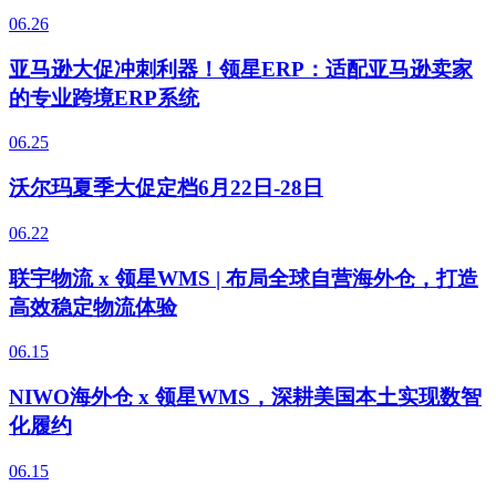
06.26
亚马逊大促冲刺利器！领星ERP：适配亚马逊卖家
的专业跨境ERP系统
06.25
沃尔玛夏季大促定档6月22日-28日
06.22
联宇物流 x 领星WMS | 布局全球自营海外仓，打造
高效稳定物流体验
06.15
NIWO海外仓 x 领星WMS，深耕美国本土实现数智
化履约
06.15