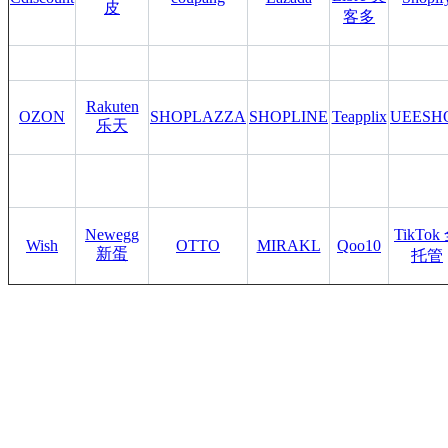
皮
客多
Rakuten
OZON
SHOPLAZZA
SHOPLINE
Teapplix
UEESH
乐天
Newegg
TikTok
Wish
OTTO
MIRAKL
Qoo10
新蛋
托管