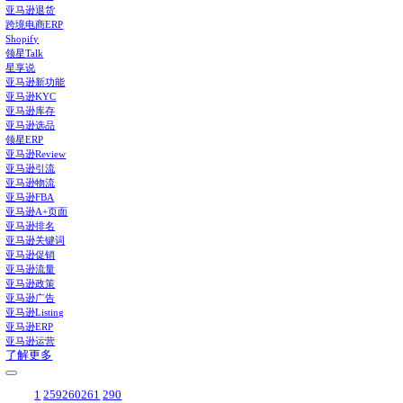
领星ERP-亚马逊店铺管理系统
亚马逊仓储费在哪看？在这里
功能推荐
补货建议
打通供应链全流程，智能提供建议，告别库存积压与断货
广告管理和报告
统一管理所有类型广告，整合提供多维广告报告