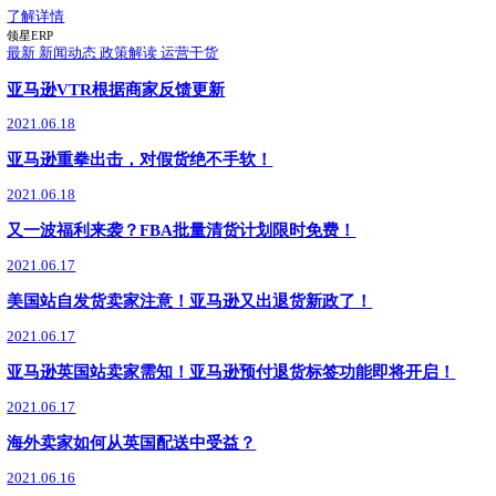
9月17日，领星ERP凭借卓越的产品能力与市场口碑，荣获Buy with Prime 
球合作伙伴奖）。此次获奖，体现了亚马逊评审团对领星ERP
了解详情
亚马逊政策
最新
03.10
新手/老卖家必看：跨境电商ERP怎么选？领星适配
跨境电商ERP怎么选？领星ERP适配全阶段需求，支持40
期，70万+跨境企业选择，助你运营效率翻倍，成本可控，稳
了解详情
领星ERP
最新
01.27
领星ERP正式成为首批沃尔玛全球电商CPN
沃尔玛全球电商生态合作伙伴服务网络CPN正式上线，领星