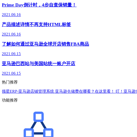
了解详情
领星ERP
最新
新闻动态
政策解读
运营干货
亚马逊VTR根据商家反馈更新
2021.06.18
亚马逊重拳出击，对假货绝不手软！
2021.06.18
又一波福利来袭？FBA批量清货计划限时免费！
2021.06.17
美国站自发货卖家注意！亚马逊又出退货新政了！
2021.06.17
亚马逊英国站卖家需知！亚马逊预付退货标签功能即