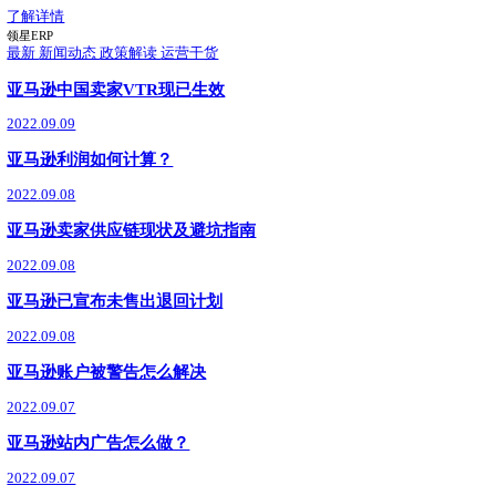
9月17日，领星ERP凭借卓越的产品能力与市场口碑，荣获Buy with Prime 
球合作伙伴奖）。此次获奖，体现了亚马逊评审团对领星ERP
了解详情
亚马逊政策
最新
03.10
新手/老卖家必看：跨境电商ERP怎么选？领星适配
跨境电商ERP怎么选？领星ERP适配全阶段需求，支持40
期，70万+跨境企业选择，助你运营效率翻倍，成本可控，稳
了解详情
领星ERP
最新
01.27
领星ERP正式成为首批沃尔玛全球电商CPN
沃尔玛全球电商生态合作伙伴服务网络CPN正式上线，领星