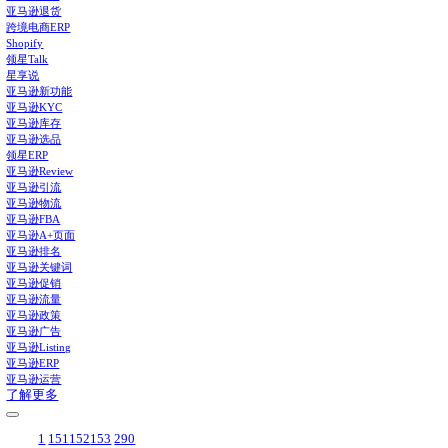
领星ERP-亚马逊店铺管理系统
亚马逊仓储费在哪看？在这里
功能推荐
补货建议
打通供应链全流程，智能提供建议，告别库存积压与断货
广告管理和报告
统一管理所有类型广告，整合提供多维广告报告