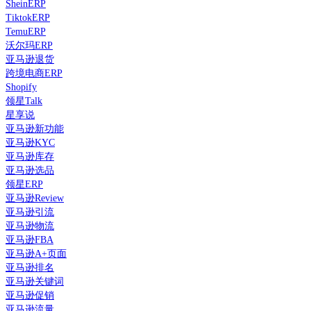
SheinERP
TiktokERP
TemuERP
沃尔玛ERP
亚马逊退货
跨境电商ERP
Shopify
领星Talk
星享说
亚马逊新功能
亚马逊KYC
亚马逊库存
亚马逊选品
领星ERP
亚马逊Review
亚马逊引流
亚马逊物流
亚马逊FBA
亚马逊A+页面
亚马逊排名
亚马逊关键词
亚马逊促销
亚马逊流量