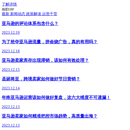
9月17日，领星ERP凭借卓越的产品能力与市场口碑，荣获Buy with Prime 
球合作伙伴奖）。此次获奖，体现了亚马逊评审团对领星ERP
了解详情
亚马逊政策
最新
03.10
新手/老卖家必看：跨境电商ERP怎么选？领星适配
跨境电商ERP怎么选？领星ERP适配全阶段需求，支持40
期，70万+跨境企业选择，助你运营效率翻倍，成本可控，稳
了解详情
领星ERP
最新
01.27
领星ERP正式成为首批沃尔玛全球电商CPN
沃尔玛全球电商生态合作伙伴服务网络CPN正式上线，领星