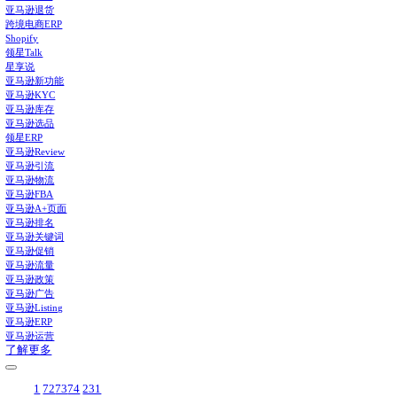
领星ERP-亚马逊店铺管理系统
亚马逊仓储费在哪看？在这里
功能推荐
补货建议
打通供应链全流程，智能提供建议，告别库存积压与断货
广告管理和报告
统一管理所有类型广告，整合提供多维广告报告