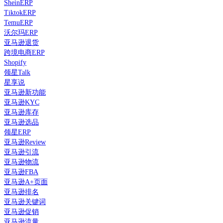
SheinERP
TiktokERP
TemuERP
沃尔玛ERP
亚马逊退货
跨境电商ERP
Shopify
领星Talk
星享说
亚马逊新功能
亚马逊KYC
亚马逊库存
亚马逊选品
领星ERP
亚马逊Review
亚马逊引流
亚马逊物流
亚马逊FBA
亚马逊A+页面
亚马逊排名
亚马逊关键词
亚马逊促销
亚马逊流量