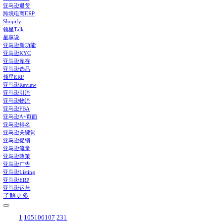
领星ERP-亚马逊店铺管理系统
亚马逊仓储费在哪看？在这里
功能推荐
补货建议
打通供应链全流程，智能提供建议，告别库存积压与断货
广告管理和报告
统一管理所有类型广告，整合提供多维广告报告