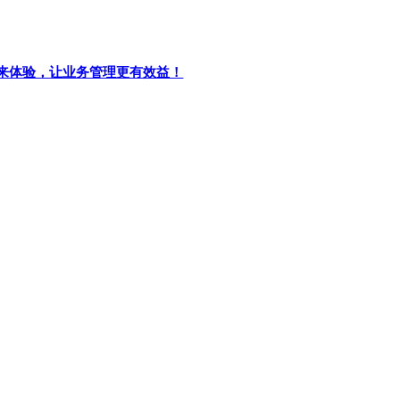
and Multi-Channel Fulfillment partnership tea
的产品力、创新力与技术力等领域优势的肯定，同时彰显了领星
全阶段需求的秘诀
+主流平台，新手快速上手打通采购发货全流程，老手用多仓管理
步出海！
ERP成为首批上线的十五家服务商之一，为沃尔玛卖家提供广告