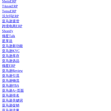
SheinERP
TiktokERP
TemuERP
沃尔玛ERP
亚马逊退货
跨境电商ERP
Shopify
领星Talk
星享说
亚马逊新功能
亚马逊KYC
亚马逊库存
亚马逊选品
领星ERP
亚马逊Review
亚马逊引流
亚马逊物流
亚马逊FBA
亚马逊A+页面
亚马逊排名
亚马逊关键词
亚马逊促销
亚马逊流量