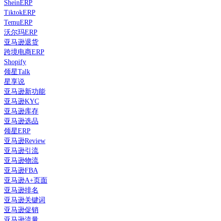
SheinERP
TiktokERP
TemuERP
沃尔玛ERP
亚马逊退货
跨境电商ERP
Shopify
领星Talk
星享说
亚马逊新功能
亚马逊KYC
亚马逊库存
亚马逊选品
领星ERP
亚马逊Review
亚马逊引流
亚马逊物流
亚马逊FBA
亚马逊A+页面
亚马逊排名
亚马逊关键词
亚马逊促销
亚马逊流量