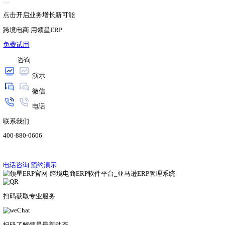
实时利润统计
利润数据每小时更新，把握业务盈利情况，及时调整策略
热门标签
跨境电商运营
SheinERP
TiktokERP
TemuERP
沃尔玛ERP
亚马逊退货
跨境电商ERP
Shopify
领星Talk
星享说
亚马逊新功能
亚马逊KYC
亚马逊库存
亚马逊选品
领星ERP
亚马逊Review
亚马逊引流