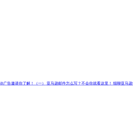
获取？
引流