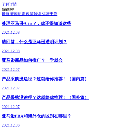
9月17日，领星ERP凭借卓越的产品能力与市场口碑，荣获Buy with Prime 
球合作伙伴奖）。此次获奖，体现了亚马逊评审团对领星ERP
了解详情
亚马逊政策
最新
03.10
新手/老卖家必看：跨境电商ERP怎么选？领星适配
跨境电商ERP怎么选？领星ERP适配全阶段需求，支持40
期，70万+跨境企业选择，助你运营效率翻倍，成本可控，稳
了解详情
领星ERP
最新
01.27
领星ERP正式成为首批沃尔玛全球电商CPN
沃尔玛全球电商生态合作伙伴服务网络CPN正式上线，领星