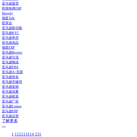
领星ERP-亚马逊店铺管理系统
亚马逊仓储费在哪看？在这里
功能推荐
补货建议
打通供应链全流程，智能提供建议，告别库存积压与断货
广告管理和报告
统一管理所有类型广告，整合提供多维广告报告