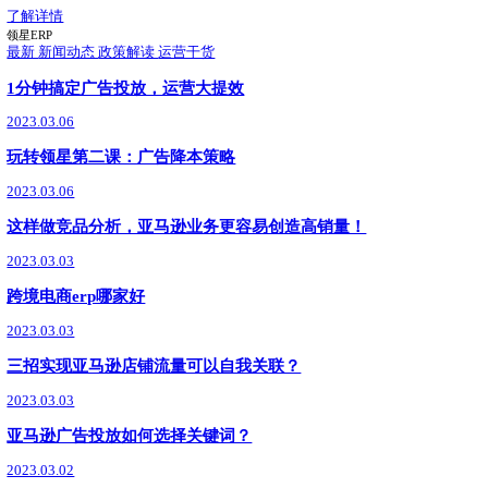
9月17日，领星ERP凭借卓越的产品能力与市场口碑，荣获Buy with Prime 
球合作伙伴奖）。此次获奖，体现了亚马逊评审团对领星ERP
了解详情
亚马逊政策
最新
03.10
新手/老卖家必看：跨境电商ERP怎么选？领星适配
跨境电商ERP怎么选？领星ERP适配全阶段需求，支持40
期，70万+跨境企业选择，助你运营效率翻倍，成本可控，稳
了解详情
领星ERP
最新
01.27
领星ERP正式成为首批沃尔玛全球电商CPN
沃尔玛全球电商生态合作伙伴服务网络CPN正式上线，领星