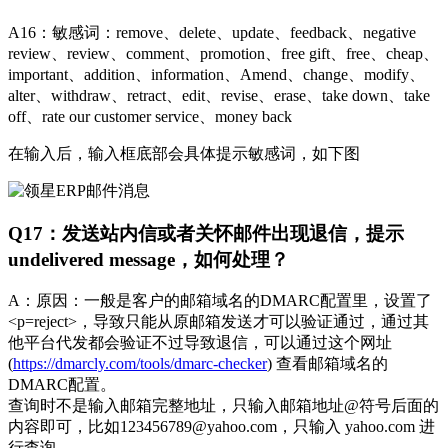
A16：敏感词
：
remove、delete、update、feedback、negative
review、review、comment、promotion、free gift、free、cheap、
important、addition、information、Amend、change、modify、
alter、withdraw、retract、edit、revise、erase、take down、take
off、rate our customer service、money back
在输入后，输入框底部会具体提示敏感词，如下图
Q17：
发送站内信或者关怀邮件出现退信，提示
undelivered message，如何处理？
A：原因：一般是客户的邮箱域名的DMARC配置里，设置了
<p=reject>，导致只能从原邮箱发送才可以验证通过，通过其
他平台代发都会验证不过导致退信，可以通过这个网址
(
https://dmarcly.com/tools/dmarc-checker
) 查看邮箱域名的
DMARC配置。
查询时不是输入邮箱完整地址，只输入邮箱地址@符号后面的
内容即可，比如123456789@yahoo.com，只输入 yahoo.com 进
行查询。