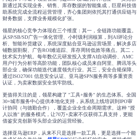
新通过其实现业务、销售、库存数据的智能集成，巨星科技借
助系统完成全流程运营管理，齐心集团则依托其打通供应链与
财务数据，支撑业务规模化扩张。
领星的核心竞争力体现在三个维度：其一，全链路功能覆盖。
从SP/SB/SD广告一体化管理、小时级利润核算，到AI评论分
析、智能补货建议，系统深度贴合亚马逊运营场景，解决多店
铺数据割裂、广告ROI难追踪、库存周转低效等痛点。其二，
技术实力护航。每年数亿元研发投入支撑AI自动调价、AMC
用户行为分析等高阶功能，团队核心成员来自阿里、腾讯等头
部企业，确保功能迭代速度领先行业。其三，安全合规保障。
通过ISO27001 信息安全认证、亚马逊SPN服务商等多重资质
认证，为卖家数据安全筑牢防线。
更值得关注的是，领星构建了 "工具+服务" 的生态体系。全国
30+城市服务中心提供本地化支持，从系统上线培训到IPO审
计协同（与德勤合作），覆盖企业全生命周期需求。这种 "授
人以渔" 的服务模式，让70万+卖家不仅获得工具支持，更能
借鉴安克创新等头部企业的运营经验。
选择亚马逊ERP，从来不只是选择一款工具，更是选择一个能