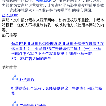
共成长的合作伙伴。
领星ERP
以行业标杆的实力，将技术能
力转化为卖家的运营效能，让复杂的亚马逊生意变得简单高效
——这或许就是70万+企业选择与领星同行的核心原因。
亚马逊ERP
声明：文中部分素材来源于网络，如有侵权联系删除。未经本
站授权，任何人不得复制转载、或以其他方式使用本网站的内
容。
热门推荐
领星ERP-亚马逊店铺管理系统
亚马逊仓储费在哪看？在
这里看！
叮！亚马逊SB广告邀请你了解！（一）
亚马
逊邮件怎么写？不会你就看这里！
细聊亚马逊SP、
SD、SB广告之间的差异
功能推荐
补货建议
打通供应链全流程，智能提供建议，告别库存积压与断
货
广告管理和报告