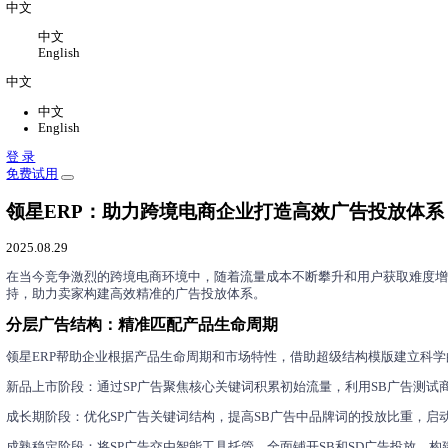
关于
关于我们
公司介绍，办公环境，联系我们
新闻中心
领星最新动态
加入我们
加入领星，一切皆有可能
中文
中文
English
中文
中文
English
登 录
免费试用