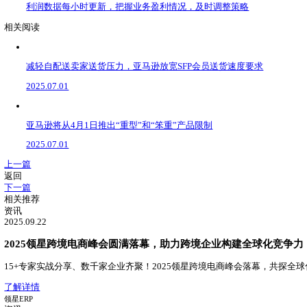
3.利用技术工具
使用物流管理系统（TMS）和订单管理系统（OMS）可以
化管理，大幅提升运营效率。
4.多仓布局
对于市场覆盖广泛的卖家，可以考虑在多个国家或地区设立海
5.客户沟通与反馈
及时与客户沟通物流信息，提供订单跟踪服务，收集客户反馈
6.应急预案
制定物流应急预案，应对突发情况（如疫情、自然灾害等），
选择合适的物流模式是跨境电商卖家成功的关键之一。从自发
务商、利用技术工具等手段提高物流效率，实现跨境物流的
亚马逊物流
声明：文中部分素材来源于网络，如有侵权联系删除。未经本