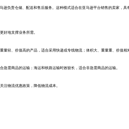
商卖家脱颖而出的重要因素。通过优化物流模式，跨境电商卖
中的任何问题都可能导致货物延误或额外费用。选择合适的物流
？
A（Fulfillment by Amazon）。每种模式都有其
种模式适合初创企业或订单量较小、单价较的跨境电商卖家，
服务商。这种模式适合中小型卖家，专业性强，配送时效较快，
后直接从当地仓库发货。这种模式适合订单量较大、市场集中