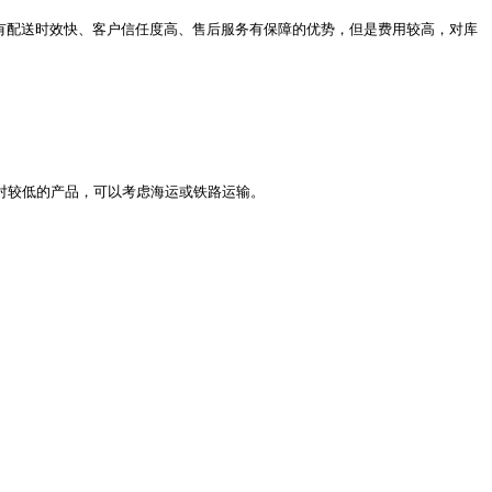
家可以更快响应市场需求，抢占市场份额。
模式可以帮助卖家规避风险，确保业务顺利进行。
适用场景和优缺点，跨境电商卖家需要根据自身情况进行选择。
灵活性高，无需提前备货，资金压力小；但与此同时，它的配送
成本相对较低；但是这种模式对物流服务商的依赖度较高，服务
的卖家，配送时效快，客户体验好，物流成本较低；前期投入较