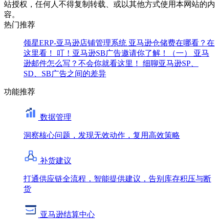
站授权，任何人不得复制转载、或以其他方式使用本网站的内
容。
热门推荐
领星ERP-亚马逊店铺管理系统
亚马逊仓储费在哪看？在
这里看！
叮！亚马逊SB广告邀请你了解！（一）
亚马
逊邮件怎么写？不会你就看这里！
细聊亚马逊SP、
SD、SB广告之间的差异
功能推荐
数据管理
洞察核心问题，发现无效动作，复用高效策略
补货建议
打通供应链全流程，智能提供建议，告别库存积压与断
货
亚马逊结算中心