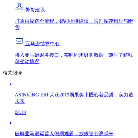
补货建议
打通供应链全流程，智能提供建议，告别库存积压与断
货
亚马逊结算中心
接入亚马逊财务接口，实时同步财务数据，随时了解账
单变动情况
相关阅读
ASINKING ERP荣获2019雨果奖丨匠心著品质，实力造
未来
08.13
破解亚马逊运营人假期难题，放假随心浪起来