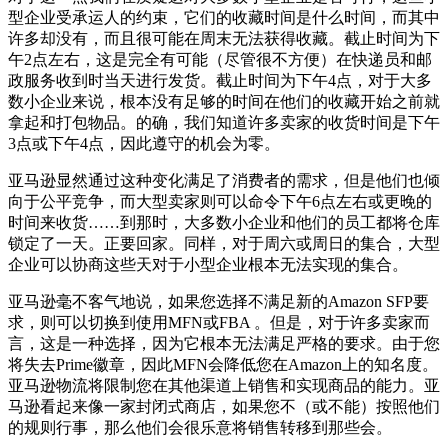
型企业受承运人的约束，它们的收藏时间是什么时间，而其中
许多却没有，而且很可能在周末无法获得收藏。截止时间为下
午2点左右，这是完全有可能（尽管很不方便）在快递员和邮
政服务收到时当天进行发货。截止时间为下午4点，对于大多
数小企业来说，根本没有足够的时间在他们的收藏开始之前就
拿起和打包物品。的确，我们知道许多卖家的收货时间是下午
3点或下午4点，因此遵守的机会为零。
亚马逊显然通过这种变化满足了消费者的需求，但是他们也倾
向于公平竞争，而大型卖家则可以命令下午6点左右或更晚的
时间来收货……到那时，大多数小企业和他们的员工都将仓库
锁定了一天。正要回家。同样，对于周六或周日的集合，大型
企业可以协商这些天对于小型企业根本无法实现的集合。
亚马逊毫不客气地说，如果您选择不满足新的Amazon SFP要
求，则可以切换到使用MFN或FBA 。但是，对于许多卖家而
言，这是一种选择，因为它根本无法满足严格的要求。由于您
将失去Prime徽章，因此MFN会降低您在Amazon上的知名度。
亚马逊物流将限制您在其他渠道上销售和实现商品的能力。亚
马逊看起来像一家封闭式商店，如果您不（或不能）按照他们
的规则行事，那么他们会很乐意将销售转移到那些会。