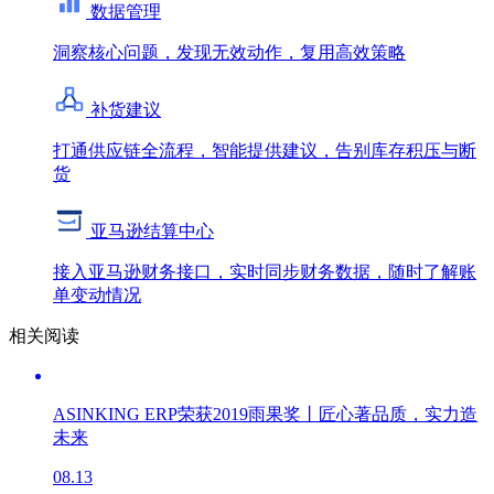
数据管理
洞察核心问题，发现无效动作，复用高效策略
补货建议
打通供应链全流程，智能提供建议，告别库存积压与断
货
亚马逊结算中心
接入亚马逊财务接口，实时同步财务数据，随时了解账
单变动情况
相关阅读
ASINKING ERP荣获2019雨果奖丨匠心著品质，实力造
未来
08.13