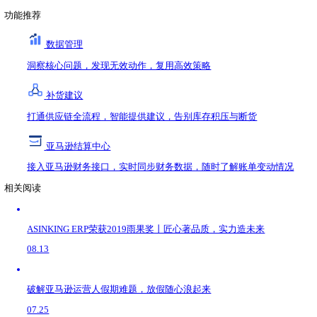
取行动打击不良行为的能力，这样我们就可以继续保护客户和
需要提醒的是，亚马逊是代表卖家来处理付款的——这个新项
大多数商家使用银行账户，而那些使用PSP来接收付款的商家中，亚马
卖家关于新项目的关键信息:
·如果您不使用PSP，而是使用银行直接发给您的银行账户，
·从2021年3月1日起，从PSP上添加新银行账户的卖家必须使
·使用PSP的卖家必须在2021年5月31日之前达标。
亚马逊表示，它要求支付服务提供商有适当的风险和合规控制
更多详情，卖家朋友们可以在亚马逊销售中心找到公告。
声明：文中部分素材来源于网络，如有侵权联系删除。未经本
热门推荐
领星ERP-亚马逊店铺管理系统
亚马逊仓储费在哪看？在