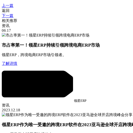
功能推荐
数据管理
洞察核心问题，发现无效动作，复用高效策略
补货建议
打通供应链全流程，智能提供建议，告别库存积压与断
亚马逊结算中心
接入亚马逊财务接口，实时同步财务数据，随时了解账
相关阅读
ASINKING ERP荣获2019雨果奖丨匠心著品质，实力造
08.13