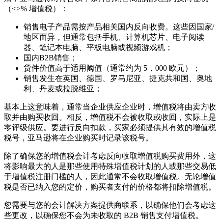
（<>% 增值税）：
销售电子产品需按产品相关国内反向收费。这些因国家/
地区而异，但通常包括手机、计算机芯片、电子阅读
器、笔记本电脑、平板电脑或视频游戏机；
国内B2B销售；
货件价值高于适用阈值（通常约为 5，000 欧元）；
销售发生在英国、德国、罗马尼亚、捷克共和国、奥地
利、丹麦或拉脱维亚；
基本上这意味着，通常当企业供应企业时，增值税将由卖方收
取并由购买收回。相反，增值税不会被收取或收回，实际上是
零评级供应。要进行反向扣款，买家必须提供其有效的增值税
税号，亚马逊将在企业购买时记录该税号。
除了确保您的增值税会计考虑反向收取增值税购买费用外，这
将影响最大的人是那些使用特殊增值税计划的人或那些交易低
于增值税注册门槛的人，因此通常不会收取增值税。无论增值
税是否已纳入您的定价，购买者支付的价格都将扣除增值税。
您需要与您的会计解决方案提供商联系，以确保他们会考虑这
些更改，以确保您不会为未收取的 B2B 销售支付增值税。