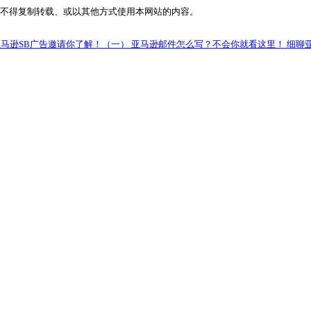
发货慢等，亚马逊Listing将面临被下架的风险，甚至店铺
管理货件，亚马逊卖家借此可避免出现发货数量有误等货件相
个亚马逊卖家都要努力经营店铺，为亚马逊买家提供优质服务