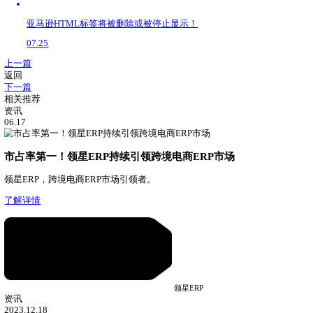
亚马逊政策
声明：文中部分素材来源于网络，如有侵权联系删除。未经本
热门推荐
领星ERP-亚马逊店铺管理系统
亚马逊仓储费在哪看？在
功能推荐
数据管理
洞察核心问题，发现无效动作，复用高效策略
补货建议
打通供应链全流程，智能提供建议，告别库存积压与断
亚马逊结算中心
接入亚马逊财务接口，实时同步财务数据，随时了解账
相关阅读