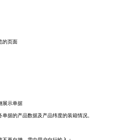
览的页面
侧展示单据
务单据的产品数据及产品纬度的装箱情况。
续不再自增，需由用户自行输入；