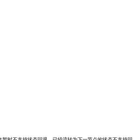
本暂时不支持状态回退，已经流转为下一节点的状态不支持回