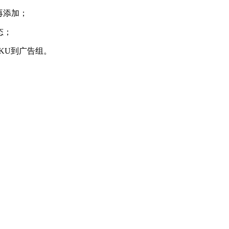
再添加；
态；
SKU到广告组。