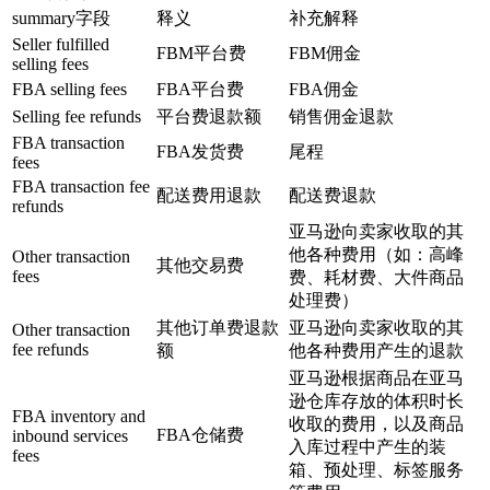
summary字段
释义
补充解释
Seller fulfilled
FBM平台费
FBM佣金
selling fees
FBA selling fees
FBA平台费
FBA佣金
Selling fee refunds
平台费退款额
销售佣金退款
FBA transaction
FBA发货费
尾程
fees
FBA transaction fee
配送费用退款
配送费退款
refunds
亚马逊向卖家收取的其
他各种费用（如：高峰
Other transaction
其他交易费
fees
费、耗材费、大件商品
处理费）
其他订单费退款
亚马逊向卖家收取的其
Other transaction
fee refunds
额
他各种费用产生的退款
亚马逊根据商品在亚马
逊仓库存放的体积时长
FBA inventory and
收取的费用，以及商品
FBA仓储费
inbound services
入库过程中产生的装
fees
箱、预处理、标签服务